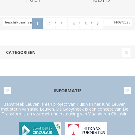
HUIS11
HUIS119
beschikbaar vanaf
27/07/2026
beschikbaar vanaf
14/08/2026
1
2
3
4
5
CATEGORIEEN
INFORMATIE
Babytheek Leuven is een project van Huis van het Kind Leuven
met steun van stad Leuven. De Babytheek is een concept van De
Transformisten vzw met ondersteuning van Vlaanderen Circulair.