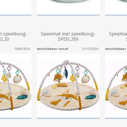
t speelboog-
Speelmat met speelboog-
Speelma
EL20
SPEEL209
14/08/2026
beschikbaar vanaf
01/12/2026
beschikbaar