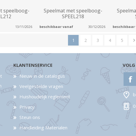
t speelboog-
Speelmat met speelboog-
Speelma
EL212
SPEEL218
13/11/2026
beschikbaar vanaf
30/12/2026
beschikbaar
1
2
3
4
5
KLANTENSERVICE
VOLG
Nieuw in de catalogus
et
n
Veelgestelde vragen
b
Huishoudelijk reglement
0
Privacy
Steun ons
Handleiding Materialen