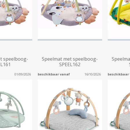
t speelboog-
Speelmat met speelboog-
Speelma
EL161
SPEEL162
01/09/2026
beschikbaar vanaf
16/10/2026
beschikbaar