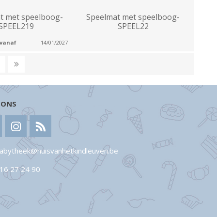
t met speelboog-
Speelmat met speelboog-
SPEEL219
SPEEL22
 vanaf
14/01/2027
 ONS
abytheek@huisvanhetkindleuven.be
16 27 24 90