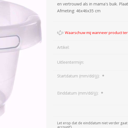
en vertrouwd als in mama's buik. Plaa
Afmeting: 46x46x35 cm
Artikel:
Uitleentermijn:
*
Startdatum (mm/dd/jj):
*
Einddatum (mm/dd/jj):
Let erop dat de einddatum niet verder gaat 
account’).