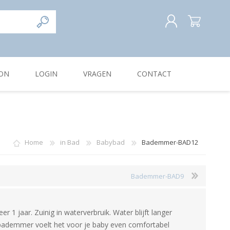
REGISTREREN
ON
LOGIN
VRAGEN
CONTACT
INLOGGEN
Home
in Bad
Babybad
Bademmer-BAD12
Bademmer-BAD9
 1 jaar. Zuinig in waterverbruik. Water blijft langer
bademmer voelt het voor je baby even comfortabel