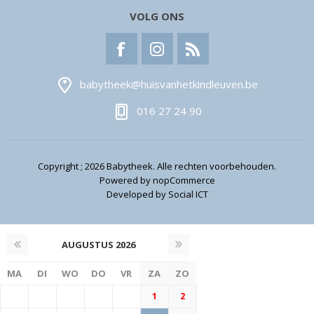
VOLG ONS
babytheek@huisvanhetkindleuven.be
016 27 24 90
Copyright ; 2026 Babytheek. Alle rechten voorbehouden.
Powered by
nopCommerce
Developed by
Social ICT
AUGUSTUS
2026
MA
DI
WO
DO
VR
ZA
ZO
1
2