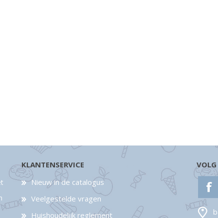
KLANTENSERVICE
VOLG
Nieuw in de catalogus
et
n
Veelgestelde vragen
b
Huishoudelijk reglement