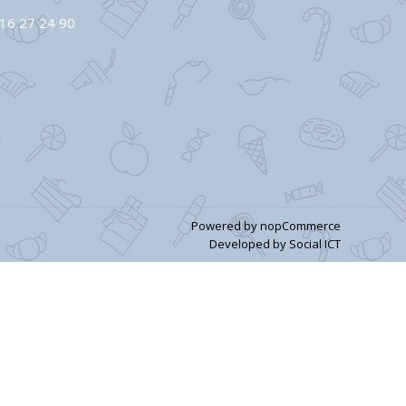
16 27 24 90
Powered by
nopCommerce
Developed by
Social ICT