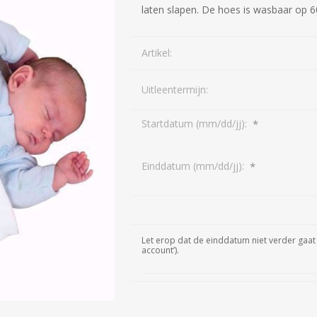
laten slapen. De hoes is wasbaar op 6
Artikel:
Uitleentermijn:
*
Startdatum (mm/dd/jj):
*
Einddatum (mm/dd/jj):
Let erop dat de einddatum niet verder gaat 
account’).