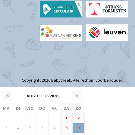
Copyright ; 2026 Babytheek. Alle rechten voorbehouden.
AUGUSTUS
2026
MA
DI
WO
DO
VR
ZA
ZO
1
2
3
4
5
6
7
8
9