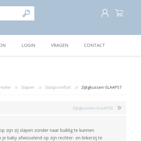
REGISTREREN
ON
LOGIN
VRAGEN
CONTACT
INLOGGEN
Home
Slapen
Slaapcomfort
Zijligkussen-SLAAP57
Zijligkussen-SLAAP58
g op zijn zij slapen zonder naar buiklig te kunnen
je baby afwisselend op zijn rechter- en linkerzij te