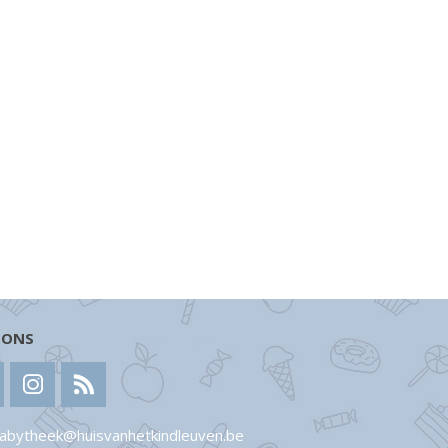
 ONS
abytheek@huisvanhetkindleuven.be