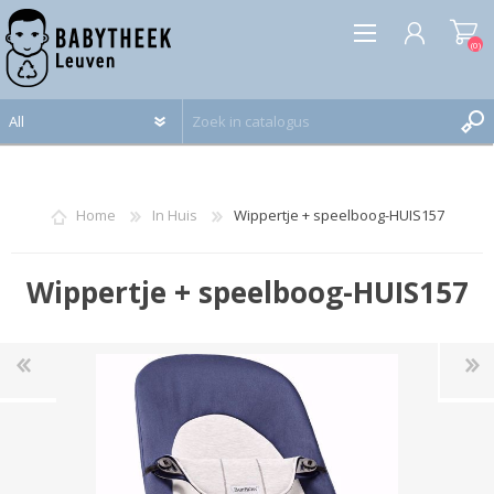
(0)
REGISTREREN
INLOGGEN
Home
In Huis
Wippertje + speelboog-HUIS157
Wippertje + speelboog-HUIS157