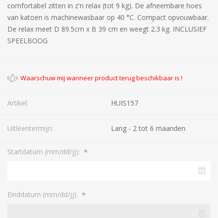
comfortabel zitten in z'n relax (tot 9 kg). De afneembare hoes
van katoen is machinewasbaar op 40 °C. Compact opvouwbaar.
De relax meet D 89.5cm x B 39 cm en weegt 2.3 kg. INCLUSIEF
SPEELBOOG
Artikel:
HUIS157
Uitleentermijn:
Lang - 2 tot 6 maanden
*
Startdatum (mm/dd/jj):
*
Einddatum (mm/dd/jj):