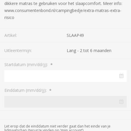
dikkere matras te gebruiken voor het slaapcomfort. Meer info:
www.consumentenbond.nl/campingbedje/extra-matras-extra-
risico
Artikel:
SLAAP49
Uitleentermijn:
Lang - 2 tot 6 maanden
*
Startdatum (mm/dd/jj):
*
Einddatum (mm/dd/jj):
Let erop dat de einddatum niet verder gaat dan het einde van je
lidmaatschap (terug te vinden op ‘mijn account’).