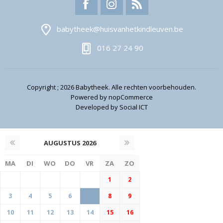
babytheek@huisvanhetkindleuven.be
016 27 24 90
Copyright ; 2026 Babytheek. Alle rechten voorbehouden.
Powered by
nopCommerce
Developed by
Social ICT
AUGUSTUS
2026
MA
DI
WO
DO
VR
ZA
ZO
1
2
3
4
5
6
7
8
9
10
11
12
13
14
15
16