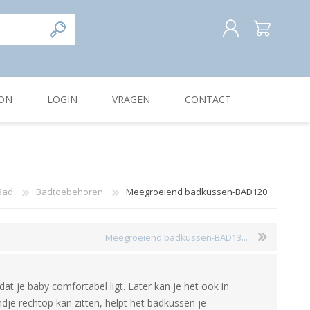
REGISTREREN
ON
LOGIN
VRAGEN
CONTACT
INLOGGEN
Bad
Badtoebehoren
Meegroeiend badkussen-BAD120
Meegroeiend badkussen-BAD13...
at je baby comfortabel ligt. Later kan je het ook in
ndje rechtop kan zitten, helpt het badkussen je