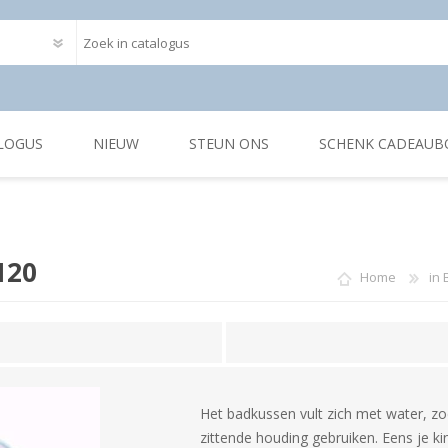
LOGUS
NIEUW
STEUN ONS
SCHENK CADEAUB
120
Home
in 
Het badkussen vult zich met water, zod
zittende houding gebruiken. Eens je ki