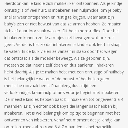
Hierdoor kan je kindje zich makkelijker ontspannen. Als je kindje
onrustig is of veel huilt, is inbakeren een hulpmiddel om je baby
sneller weer ontspannen en rustig te krijgen. Daarnaast zijn
baby’s zich er niet bewust van dat ze armen hebben. Ze maaien
zichzelf daardoor vaak wakker. Dit heet moro-reflex. Door het
inbakeren kunnen ze de armpjes niet bewegen wat ook rust
geeft. Verder is het zo dat inbakeren je kindje ook leert in slaap
te vallen. In de buik vielen ze vanzelf in slaap door het wiegen
dat ontstaat als de moeder beweegt. Als ze geboren zijn,
moeten ze dat ineens zelf doen en dus aanleren. Inbakeren
helpt daarbij. Als je te maken hebt met een onrustige of huilbaby
is het belangrijk te weten of de onrust of het huilen geen
medische oorzaak heeft. Raadpleeg dus altijd een
verloskundige, kraamhulp of arts voor je begint met inbakeren.
De meeste kindjes hebben baat bij inbakeren tot ongeveer 3 à 4
maanden. Er zijn echter ook baby’s die langer baat hebben bij
inbakeren. Het is wel belangrijk om op tijd te beginnen met het
ontwennen van inbakeren. Vanaf het moment dat je kindje kan
omrollen, meestal zo rond 6 à 7 maanden, is het namelijk