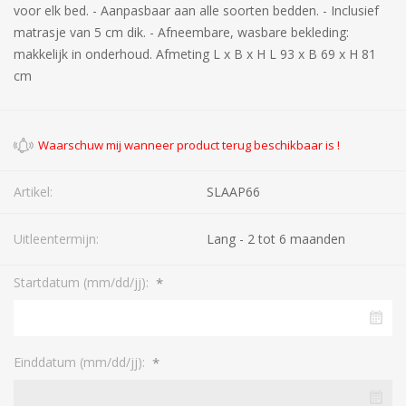
voor elk bed. - Aanpasbaar aan alle soorten bedden. - Inclusief
matrasje van 5 cm dik. - Afneembare, wasbare bekleding:
makkelijk in onderhoud. Afmeting L x B x H L 93 x B 69 x H 81
cm
Artikel:
SLAAP66
Uitleentermijn:
Lang - 2 tot 6 maanden
*
Startdatum (mm/dd/jj):
*
Einddatum (mm/dd/jj):