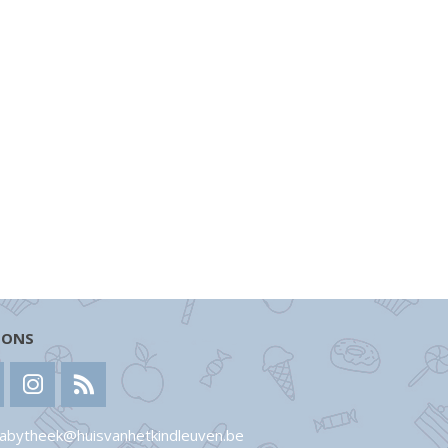
 ONS
abytheek@huisvanhetkindleuven.be