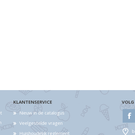
KLANTENSERVICE
VOLG
Nieuw in de catalogus
et
n
Veelgestelde vragen
b
Huishoudelijk reglement