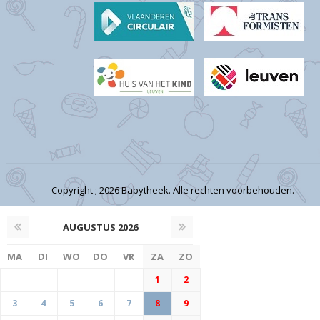
Copyright ; 2026 Babytheek. Alle rechten voorbehouden.
AUGUSTUS
2026
MA
DI
WO
DO
VR
ZA
ZO
1
2
3
4
5
6
7
8
9