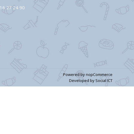
16 27 24 90
Powered by
nopCommerce
Developed by
Social ICT