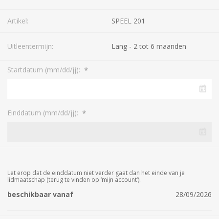
Artikel:
SPEEL 201
Uitleentermijn:
Lang - 2 tot 6 maanden
*
Startdatum (mm/dd/jj):
*
Einddatum (mm/dd/jj):
Let erop dat de einddatum niet verder gaat dan het einde van je
lidmaatschap (terug te vinden op ‘mijn account’).
beschikbaar vanaf
28/09/2026