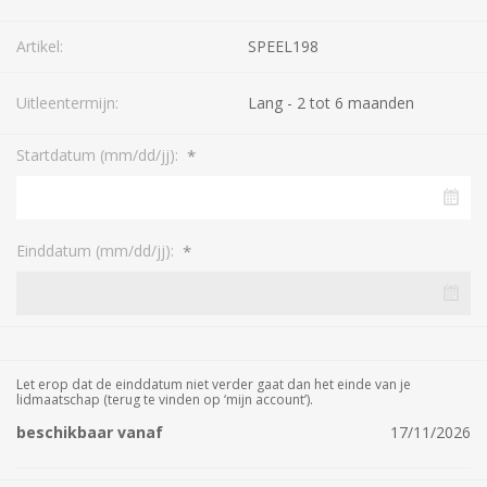
Artikel:
SPEEL198
Uitleentermijn:
Lang - 2 tot 6 maanden
*
Startdatum (mm/dd/jj):
*
Einddatum (mm/dd/jj):
Let erop dat de einddatum niet verder gaat dan het einde van je
lidmaatschap (terug te vinden op ‘mijn account’).
beschikbaar vanaf
17/11/2026