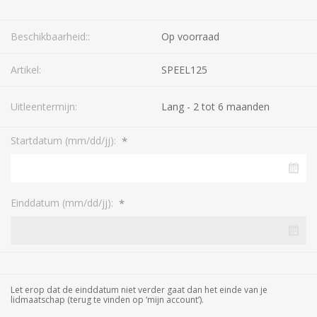
Beschikbaarheid::
Op voorraad
Artikel:
SPEEL125
Uitleentermijn:
Lang - 2 tot 6 maanden
*
Startdatum (mm/dd/jj):
*
Einddatum (mm/dd/jj):
Let erop dat de einddatum niet verder gaat dan het einde van je
lidmaatschap (terug te vinden op ‘mijn account’).