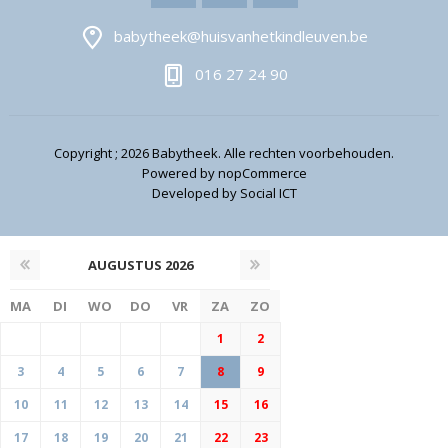
babytheek@huisvanhetkindleuven.be
016 27 24 90
Copyright ; 2026 Babytheek. Alle rechten voorbehouden.
Powered by
nopCommerce
Developed by
Social ICT
AUGUSTUS
2026
MA
DI
WO
DO
VR
ZA
ZO
1
2
3
4
5
6
7
8
9
10
11
12
13
14
15
16
17
18
19
20
21
22
23